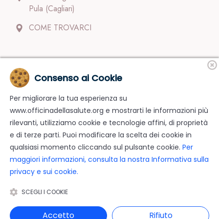
Pula (Cagliari)
COME TROVARCI
Contatti
Consenso ai Cookie
Per migliorare la tua esperienza su
Il personale si occupa dei clienti con attenzione e
www.officinadellasalute.org e mostrarti le informazioni più
dedizione.
Pagamenti; Spedizioni; Reso.
rilevanti, utilizziamo cookie e tecnologie affini, di proprietà
info@officinadellasalute.org
e di terze parti. Puoi modificare la scelta dei cookie in
qualsiasi momento cliccando sul pulsante cookie.
Per
(+39) 070 31 10 122
maggiori informazioni, consulta la nostra Informativa sulla
privacy e sui cookie.
SCEGLI I COOKIE
BESAM SRL P.IVA 02661630927
Privacy Cookies
| © 2022
Accetto
Rifiuto