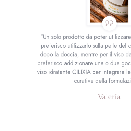
Io
"Realizzati interamente con estratti 
da
spontaneamente in Sardegna sono u
sa
pelle. S'OLLU è favol
ema
Manuela
e e