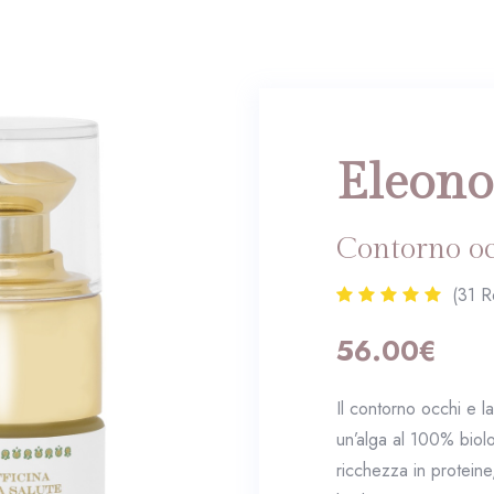
Eleono
Contorno oc
(31 R
56.00€
Il contorno occhi e l
un’alga al 100% biolo
ricchezza in protein