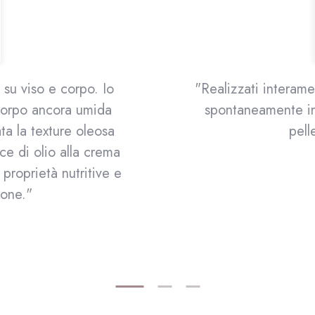
di piante che nascono
"La pelle risulta p
n toccasana per la
evidente l'azione 
oso!"