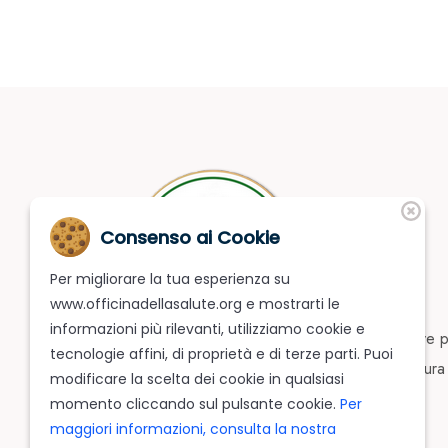
Consenso ai Cookie
Per migliorare la tua esperienza su
www.officinadellasalute.org e mostrarti le
informazioni più rilevanti, utilizziamo cookie e
L'Officina della Salute è una Parafarmacia dove p
tecnologie affini, di proprietà e di terze parti. Puoi
tutto quello che vi può servire per prendervi cura
modificare la scelta dei cookie in qualsiasi
corpo e della vostra salute.
momento cliccando sul pulsante cookie.
Per
maggiori informazioni, consulta la nostra