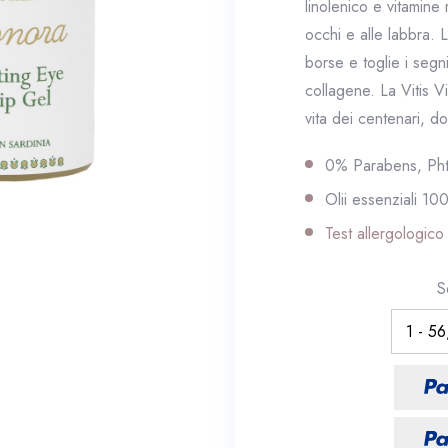
linolenico e vitamine
occhi e alle labbra. 
borse e toglie i segni
collagene. La Vitis Vin
vita dei centenari, do
0% Parabens, Phth
Olii essenziali 10
Test allergologico 
S